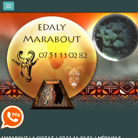
MARABOUT EDALY
AMOUR & COUPLES
AFFAIRES ET ARGENT
VITALITÉ ET RÉUSSITE
R.V & CONSULTATIONS