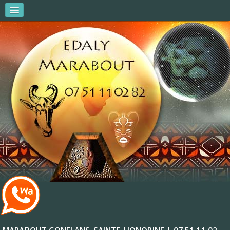
MARABOUT EDALY
AMOUR & COUPLES
AFFAIRES ET ARGENT
VITALITÉ ET RÉUSSITE
R.V & CONSULTATIONS