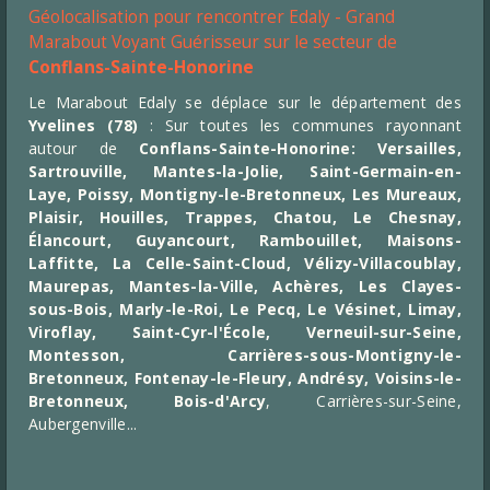
Géolocalisation pour rencontrer Edaly - Grand
Marabout Voyant Guérisseur sur le secteur de
Conflans-Sainte-Honorine
Le Marabout Edaly se déplace sur le département des
Yvelines
(78)
: Sur toutes les communes rayonnant
autour de
Conflans-Sainte-Honorine
:
Versailles
,
Sartrouville
,
Mantes-la-Jolie
,
Saint-Germain-en-
Laye
,
Poissy
,
Montigny-le-Bretonneux
, Les Mureaux,
Plaisir, Houilles, Trappes, Chatou, Le Chesnay,
Élancourt, Guyancourt,
Rambouillet, Maisons-
Laffitte, La Celle-Saint-Cloud, Vélizy-Villacoublay,
Maurepas, Mantes-la-Ville, Achères, Les Clayes-
sous-Bois, Marly-le-Roi, Le Pecq, Le Vésinet, Limay,
Viroflay, Saint-Cyr-l'École, Verneuil-sur-Seine,
Montesson, Carrières-sous-Montigny-le-
Bretonneux, Fontenay-le-Fleury, Andrésy, Voisins-le-
Bretonneux, Bois-d'Arcy
, Carrières-sur-Seine,
Aubergenville...