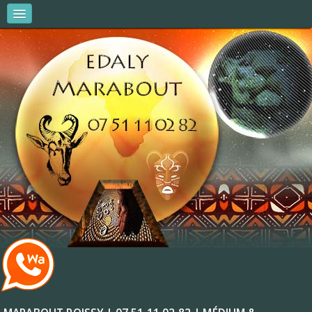
MARABOUT EDALY
AMOUR & COUPLES
AFFAIRES ET ARGENT
VITALITÉ ET RÉUSSITE
R.V & CONSULTATIONS