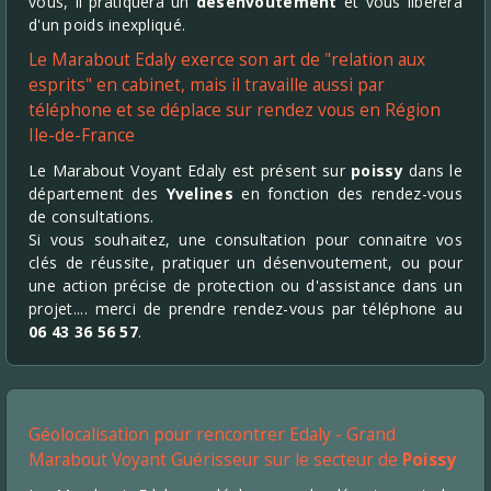
vous, il pratiquera un
désenvoûtement
et vous libèrera
d'un poids inexpliqué.
Le Marabout Edaly exerce son art de "relation aux
esprits" en cabinet, mais il travaille aussi par
téléphone et se déplace sur rendez vous en Région
Ile-de-France
Le Marabout Voyant Edaly est présent sur
poissy
dans le
département des
Yvelines
en fonction des rendez-vous
de consultations.
Si vous souhaitez, une consultation pour connaitre vos
clés de réussite, pratiquer un désenvoutement, ou pour
une action précise de protection ou d'assistance dans un
projet.... merci de prendre rendez-vous par téléphone au
06 43 36 56 57
.
Géolocalisation pour rencontrer Edaly - Grand
Marabout Voyant Guérisseur sur le secteur de
Poissy