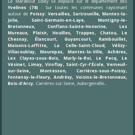
Le Marabout Edaly se déplace sur le département des
Yvelines
(78)
: Sur toutes les communes rayonnant
autour de
Poissy:
Versailles
,
Sartrouville
,
Mantes-la-
Jolie
,
Saint-Germain-en-Laye
, Montigny-le-
Bretonneux, Conflans-Sainte-Honorine, Les
Mureaux, Plaisir, Houilles, Trappes, Chatou, Le
Chesnay, Élancourt, Guyancourt,
Rambouillet,
Maisons-Laffitte, La Celle-Saint-Cloud, Vélizy-
Villacoublay, Maurepas, Mantes-la-Ville, Achères,
Les Clayes-sous-Bois, Marly-le-Roi, Le Pecq, Le
Vésinet, Limay, Viroflay, Saint-Cyr-l'École, Verneuil-
sur-Seine, Montesson, Carrières-sous-Poissy,
Fontenay-le-Fleury, Andrésy, Voisins-le-Bretonneux,
Bois-d'Arcy
, Carrières-sur-Seine, Aubergenville...