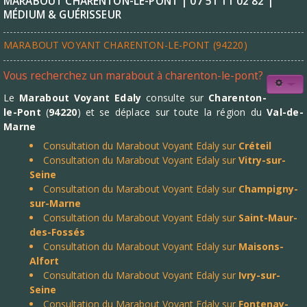
MARABOUT CHARENTON-LE-PONT | 07 51 11 02 82 |
MÉDIUM & GUÉRISSEUR
MARABOUT VOYANT CHARENTON-LE-PONT (94220)
Vous recherchez un marabout à charenton-le-pont?
Le
Marabout Voyant Edaly
consulte sur
Charenton-
le-Pont
(
94220
) et se déplace sur toute la région du
Val-de-
Marne
Consultation du Marabout Voyant Edaly sur
Créteil
Consultation du Marabout Voyant Edaly sur
Vitry-sur-
Seine
Consultation du Marabout Voyant Edaly sur
Champigny-
sur-Marne
Consultation du Marabout Voyant Edaly sur
Saint-Maur-
des-Fossés
Consultation du Marabout Voyant Edaly sur
Maisons-
Alfort
Consultation du Marabout Voyant Edaly sur
Ivry-sur-
Seine
Consultation du Marabout Voyant Edaly sur
Fontenay-