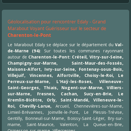
Géolocalisation pour rencontrer Edaly - Grand
Marabout Voyant Guérisseur sur le secteur de
Charenton-le-Pont
Le Marabout Edaly se déplace sur le département du
Val-
de-Marne
(94)
: Sur toutes les communes rayonnant
autour de
Charenton-le-Pont:
Créteil
,
Vitry-sur-Seine
,
Champigny-sur-Marne
,
Saint-Maur-des-Fossés
,
Maisons-Alfort
,
Ivry-sur-Seine
,
Fontenay-sous-Bois
,
Villejuif
,
Vincennes
,
Alfortville
,
Choisy-le-Roi
,
Le
Perreux-sur-Marne
,
L'Haÿ-les-Roses
,
Villeneuve-
Saint-Georges
,
Thiais
,
Nogent-sur-Marne
,
Villiers-
sur-Marne
, Fresnes, Cachan, Sucy-en-Brie, Le
Kremlin-Bicêtre, Orly, Saint-Mandé, Villeneuve-le-
Roi, Chevilly-Larue,
Arcueil, Chennevières-sur-Marne,
Limieil-Brévannes, Joinville-le-Pont, Le Plessis-Trévise,
Gentilly, Bonneuil-sur-Marne, Boissy-Saint-Léger, Bry-sur-
marne, Saint-Maurice, Valenton, La Queue-en-Brie,
Ormesson-sur-marne, Villecresnes...