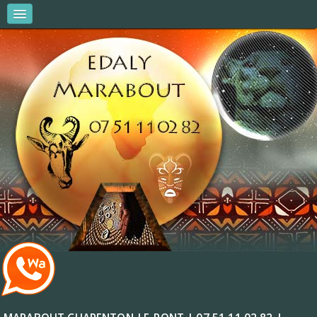
MARABOUT EDALY
AMOUR & COUPLES
AFFAIRES ET ARGENT
VITALITÉ ET RÉUSSITE
R.V & CONSULTATIONS