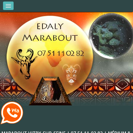
MARABOUT EDALY
AMOUR & COUPLES
AFFAIRES ET ARGENT
VITALITÉ ET RÉUSSITE
R.V & CONSULTATIONS