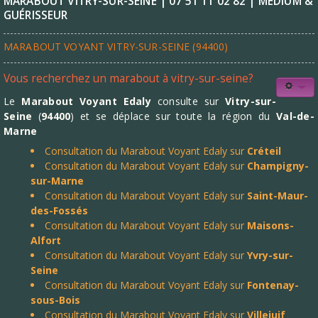
MARABOUT VITRY-SUR-SEINE | 07 51 11 02 82 | MÉDIUM &
GUÉRISSEUR
MARABOUT VOYANT VITRY-SUR-SEINE (94400)
Vous recherchez un marabout à vitry-sur-seine?
Le
Marabout Voyant Edaly
consulte sur
Vitry-sur-
Seine
(
94400
) et se déplace sur toute la région du
Val-de-
Marne
Consultation du Marabout Voyant Edaly sur
Créteil
Consultation du Marabout Voyant Edaly sur
Champigny-
sur-Marne
Consultation du Marabout Voyant Edaly sur
Saint-Maur-
des-Fossés
Consultation du Marabout Voyant Edaly sur
Maisons-
Alfort
Consultation du Marabout Voyant Edaly sur
Yvry-sur-
Seine
Consultation du Marabout Voyant Edaly sur
Fontenay-
sous-Bois
Consultation du Marabout Voyant Edaly sur
Villejuif