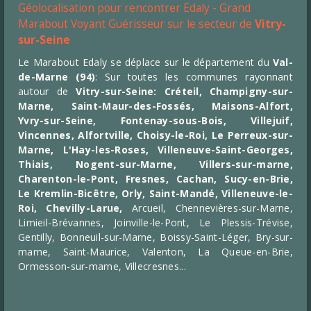
Géolocalisation pour rencontrer Edaly - Grand
Marabout Voyant Guérisseur sur le secteur de
Vitry-
sur-Seine
Le Marabout Edaly se déplace sur le département du
Val-
de-Marne
(94)
: Sur toutes les communes rayonnant
autour de
Vitry-sur-Seine:
Créteil
, Champigny-sur-
Marne, Saint-Maur-des-Fossés, Maisons-Alfort,
Yvry-sur-Seine, Fontenay-sous-Bois, Villejuif,
Vincennes, Alfortville, Choisy-le-Roi, Le Perreux-sur-
Marne, L'Hay-les-Roses, Villeneuve-Saint-Georges,
Thiais, Nogent-sur-Marne, Villers-sur-marne,
Charenton-le-Pont, Fresnes, Cachan, Sucy-en-Brie,
Le Kremlin-Bicêtre, Orly, Saint-Mandé, Villeneuve-le-
Roi, Chevilly-Larue,
Arcueil, Chennevières-sur-Marne,
Limieil-Brévannes, Joinville-le-Pont, Le Plessis-Trévise,
Gentilly, Bonneuil-sur-Marne, Boissy-Saint-Léger, Bry-sur-
marne, Saint-Maurice, Valenton, La Queue-en-Brie,
Ormesson-sur-marne, Villecresnes...