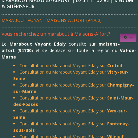
MARABOUT MAISONS-ALFORT | 07 51 11 02 82 | MÉDIUM
& GUÉRISSEUR
MARABOUT VOYANT MAISONS-ALFORT (94700)
Vous recherchez un marabout à Maisons-Alfort?
Le
Marabout Voyant Edaly
consulte sur
maisons-
alfort
(
94700
) et se déplace sur toute la région du
Val-de-
Marne
Consultation du Marabout Voyant Edaly sur
Créteil
Consultation du Marabout Voyant Edaly sur
Vitry-sur-
Seine
Consultation du Marabout Voyant Edaly sur
Champigny-
sur-Marne
Consultation du Marabout Voyant Edaly sur
Saint-Maur-
des-Fossés
Consultation du Marabout Voyant Edaly sur
Yvry-sur-
Seine
Consultation du Marabout Voyant Edaly sur
Fontenay-
sous-Bois
Consultation du Marabout Voyant Edaly sur
Villejuif