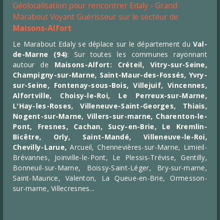
Géolocalisation pour rencontrer Edaly - Grand
Marabout Voyant Guérisseur sur le secteur de
Maisons-Alfort
Le Marabout Edaly se déplace sur le département du
Val-
de-Marne
(94)
: Sur toutes les communes rayonnant
autour de
Maisons-Alfort:
Créteil
,
Vitry-sur-Seine
,
Champigny-sur-Marne
,
Saint-Maur-des-Fossés
, Yvry-
sur-Seine, Fontenay-sous-Bois, Villejuif, Vincennes,
Alfortville, Choisy-le-Roi, Le Perreux-sur-Marne,
L'Hay-les-Roses, Villeneuve-Saint-Georges, Thiais,
Nogent-sur-Marne, Villers-sur-marne, Charenton-le-
Pont, Fresnes, Cachan, Sucy-en-Brie, Le Kremlin-
Bicêtre, Orly, Saint-Mandé, Villeneuve-le-Roi,
Chevilly-Larue,
Arcueil, Chennevières-sur-Marne, Limieil-
Brévannes, Joinville-le-Pont, Le Plessis-Trévise, Gentilly,
Bonneuil-sur-Marne, Boissy-Saint-Léger, Bry-sur-marne,
Saint-Maurice, Valenton, La Queue-en-Brie, Ormesson-
sur-marne, Villecresnes...