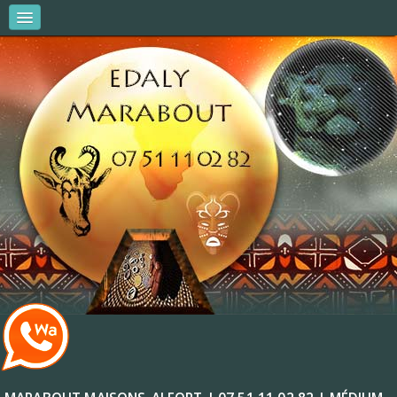
MARABOUT EDALY
AMOUR & COUPLES
AFFAIRES ET ARGENT
VITALITÉ ET RÉUSSITE
R.V & CONSULTATIONS