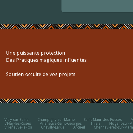
Une puissante protection
Des Pratiques magiques influentes
Soutien occulte de vos projets
Vitry-sur-Seine
Champigny-sur-Marne
Saint-Maur-des-Fossés
M
L'Haÿ-les-Roses
Villeneuve-Saint-Georges
Thiais
Nogent-sur-M
Villeneuve-le-Roi
Chevilly-Larue
Arcueil
Chennevières-sur-Mar