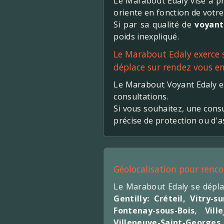
Le Marabout Edaly vise à pro
oriente en fonction de votre 
Si par sa qualité de
voyant
poids inexpliqué.
Le Marabout Edaly exerce so
déplace sur rendez vous en
Le Marabout Voyant Edaly e
consultations.
Si vous souhaitez, une cons
précise de protection ou d'
Géolocalisation pour renc
Le Marabout Edaly se dépl
Gentilly:
Créteil
,
Vitry-su
Fontenay-sous-Bois
,
Ville
Villeneuve-Saint-Georges