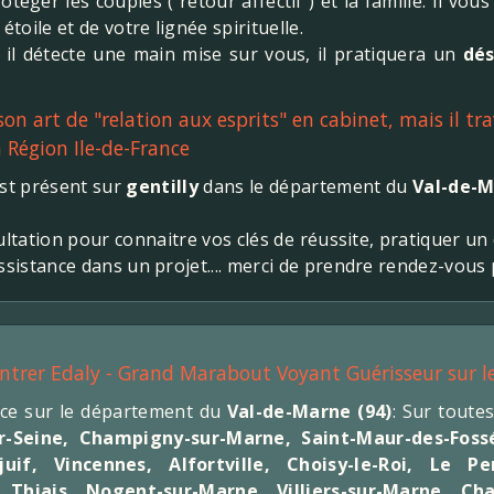
téger les couples ( retour affectif ) et la famille. Il vou
étoile et de votre lignée spirituelle.
il détecte une main mise sur vous, il pratiquera un
dé
n art de "relation aux esprits" en cabinet, mais il tra
 Région Ile-de-France
st présent sur
gentilly
dans le département du
Val-de-
ultation pour connaitre vos clés de réussite, pratiquer 
assistance dans un projet.... merci de prendre rendez-vou
ontrer Edaly - Grand Marabout Voyant Guérisseur sur l
ace sur le département du
Val-de-Marne
(94)
: Sur tout
r-Seine
,
Champigny-sur-Marne
,
Saint-Maur-des-Foss
juif
,
Vincennes
,
Alfortville
,
Choisy-le-Roi
,
Le Per
,
Thiais
,
Nogent-sur-Marne
,
Villiers-sur-Marne
,
Cha