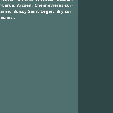
y-Larue
,
Arcueil, Chennevières-sur-
arne, Boissy-Saint-Léger, Bry-sur-
resnes
...