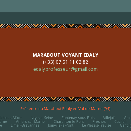
MARABOUT VOYANT EDALY
(+33) 07 51 11 02 82
edalyprofesseur@gmail.com
Présence du Marabout Edaly en Val-de-Marne (94)
aisons-Alfort
Ivry-sur-Seine
Fontenay-sous-Bois
Villejuif
Vin
arne
Villiers-sur-Marne
Charenton-le-Pont
Fresnes
Cachan
ne
Limeil-Brévannes
Joinville-le-Pont
Le Plessis-Trévise
Gentill