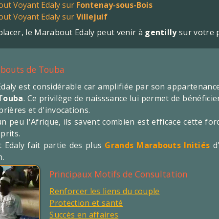
out Voyant Edaly sur
Fontenay-sous-Bois
out Voyant Edaly sur
Villejuif
lacer, le Marabout Edaly peut venir à
gentilly
sur votre 
abouts de Touba
aly est considérable car amplifiée par son appartenance 
 Touba
. Ce privilège de naisssance lui permet de bénéficie
prières et d'invocations.
 peu l'Afrique, ils savent combien est efficace cette forc
prits.
Edaly fait partie des plus
Grands Marabouts Initiés
d'
n.
Principaux Motifs de Consultation
Renforcer les liens du couple
Protection et santé
Succès en affaires