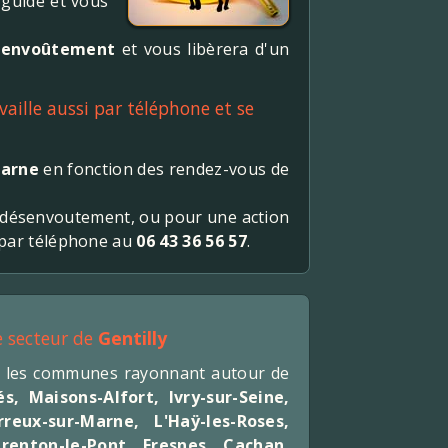
s guide et vous
senvoûtement
et vous libèrera d'un
vaille aussi par téléphone et se
Marne
en fonction des rendez-vous de
un désenvoutement, ou pour une action
s par téléphone au
06 43 36 56 57
.
e secteur de
Gentilly
es les communes rayonnant autour de
és
,
Maisons-Alfort
,
Ivry-sur-Seine
,
reux-sur-Marne
,
L'Haÿ-les-Roses
,
renton-le-Pont
,
Fresnes
,
Cachan
,