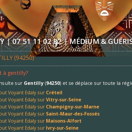
 | 07 51 11 02 82 | MÉDIUM & GUÉRI
LLY (94250)
 à gentilly?
nsulte sur
Gentilly
(
94250
) et se déplace sur toute la rég
out Voyant Edaly sur
Créteil
out Voyant Edaly sur
Vitry-sur-Seine
out Voyant Edaly sur
Champigny-sur-Marne
out Voyant Edaly sur
Saint-Maur-des-Fossés
out Voyant Edaly sur
Maisons-Alfort
out Voyant Edaly sur
Ivry-sur-Seine