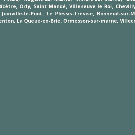
Bicêtre
, Orly,
Saint-Mandé
,
Villeneuve-le-Roi
,
Chevill
Joinville-le-Pont, Le Plessis-Trévise, Bonneuil-sur-M
enton, La Queue-en-Brie, Ormesson-sur-marne, Villec